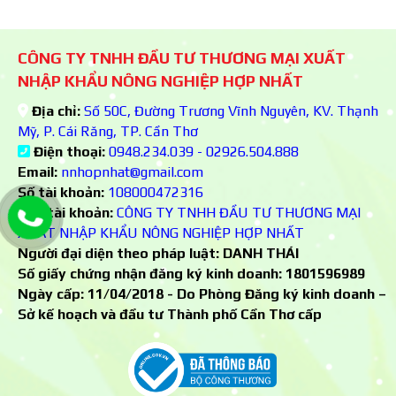
CÔNG TY TNHH ĐẦU TƯ THƯƠNG MẠI XUẤT
NHẬP KHẨU NÔNG NGHIỆP HỢP NHẤT
Địa chỉ:
Số 50C, Đường Trương Vĩnh Nguyên, KV. Thạnh
Mỹ, P. Cái Răng, TP. Cần Thơ
Điện thoại:
0948.234.039 - 02926.504.888
Email:
nnhopnhat@gmail.com
Số tài khoản:
108000472316
Chủ tài khoản:
CÔNG TY TNHH ĐẦU TƯ THƯƠNG MẠI
XUẤT NHẬP KHẨU NÔNG NGHIỆP HỢP NHẤT
Người đại diện theo pháp luật: DANH THÁI
Số giấy chứng nhận đăng ký kinh doanh:
1801596989
Ngày cấp: 11/04/2018 - Do Phòng Đăng ký kinh doanh –
Sở kế hoạch và đầu tư Thành phố Cần Thơ cấp