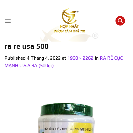
Skip
to
content
ra re usa 500
Published
4 Tháng 4, 2022
at
1960 × 2262
in
RA RỄ CỰC
MẠNH U.S.A 3A (500gr)