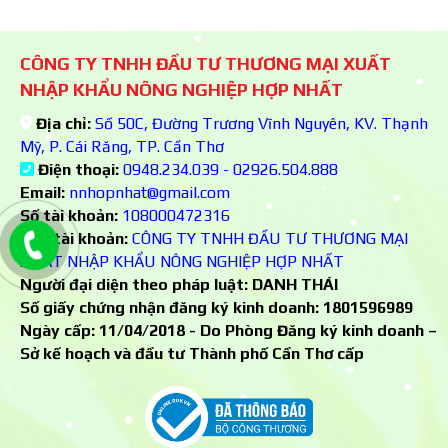
CÔNG TY TNHH ĐẦU TƯ THƯƠNG MẠI XUẤT
NHẬP KHẨU NÔNG NGHIỆP HỢP NHẤT
Địa chỉ:
Số 50C, Đường Trương Vĩnh Nguyên, KV. Thạnh
Mỹ, P. Cái Răng, TP. Cần Thơ
Điện thoại:
0948.234.039 - 02926.504.888
Email:
nnhopnhat@gmail.com
Số tài khoản:
108000472316
Chủ tài khoản:
CÔNG TY TNHH ĐẦU TƯ THƯƠNG MẠI
XUẤT NHẬP KHẨU NÔNG NGHIỆP HỢP NHẤT
Người đại diện theo pháp luật: DANH THÁI
Số giấy chứng nhận đăng ký kinh doanh:
1801596989
Ngày cấp: 11/04/2018 - Do Phòng Đăng ký kinh doanh –
Sở kế hoạch và đầu tư Thành phố Cần Thơ cấp