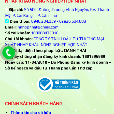
NHẬP KHẨU NÔNG NGHIỆP HỢP NHẤT
Địa chỉ:
Số 50C, Đường Trương Vĩnh Nguyên, KV. Thạnh
Mỹ, P. Cái Răng, TP. Cần Thơ
Điện thoại:
0948.234.039 - 02926.504.888
Email:
nnhopnhat@gmail.com
Số tài khoản:
108000472316
Chủ tài khoản:
CÔNG TY TNHH ĐẦU TƯ THƯƠNG MẠI
XUẤT NHẬP KHẨU NÔNG NGHIỆP HỢP NHẤT
Người đại diện theo pháp luật: DANH THÁI
Số giấy chứng nhận đăng ký kinh doanh:
1801596989
Ngày cấp: 11/04/2018 - Do Phòng Đăng ký kinh doanh –
Sở kế hoạch và đầu tư Thành phố Cần Thơ cấp
CHÍNH SÁCH KHÁCH HÀNG
Thông tin chủ sở hữu