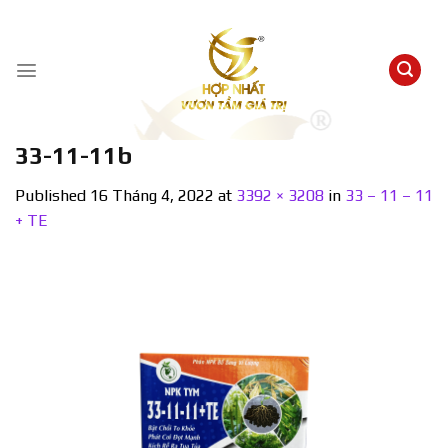
Skip
to
content
33-11-11b
Published
16 Tháng 4, 2022
at
3392 × 3208
in
33 – 11 – 11
+ TE