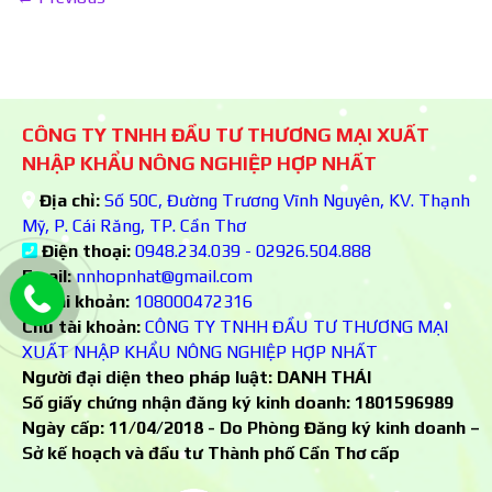
CÔNG TY TNHH ĐẦU TƯ THƯƠNG MẠI XUẤT
NHẬP KHẨU NÔNG NGHIỆP HỢP NHẤT
Địa chỉ:
Số 50C, Đường Trương Vĩnh Nguyên, KV. Thạnh
Mỹ, P. Cái Răng, TP. Cần Thơ
Điện thoại:
0948.234.039 - 02926.504.888
Email:
nnhopnhat@gmail.com
Số tài khoản:
108000472316
Chủ tài khoản:
CÔNG TY TNHH ĐẦU TƯ THƯƠNG MẠI
XUẤT NHẬP KHẨU NÔNG NGHIỆP HỢP NHẤT
Người đại diện theo pháp luật: DANH THÁI
Số giấy chứng nhận đăng ký kinh doanh:
1801596989
Ngày cấp: 11/04/2018 - Do Phòng Đăng ký kinh doanh –
Sở kế hoạch và đầu tư Thành phố Cần Thơ cấp