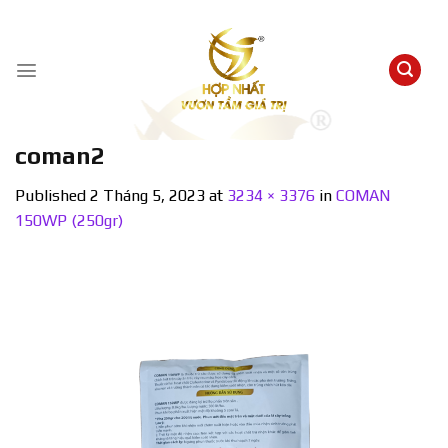
Skip
to
content
coman2
Published
2 Tháng 5, 2023
at
3234 × 3376
in
COMAN
150WP (250gr)