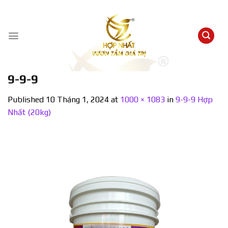
Skip
to
content
9-9-9
Published
10 Tháng 1, 2024
at
1000 × 1083
in
9-9-9 Hợp
Nhất (20kg)