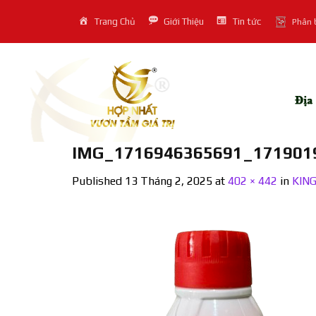
Skip
Trang Chủ
Giới Thiệu
Tin tức
Phân 
to
content
IMG_1716946365691_1719019
Published
13 Tháng 2, 2025
at
402 × 442
in
KING