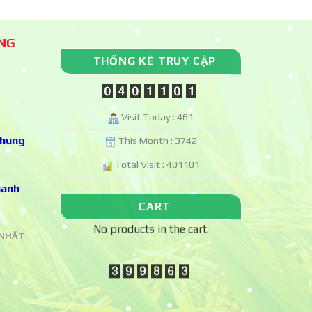
ÀNG
THỐNG KÊ TRUY CẬP
Visit Today : 461
chung
This Month : 3742
Total Visit : 401101
hanh
CART
No products in the cart.
 NHẤT