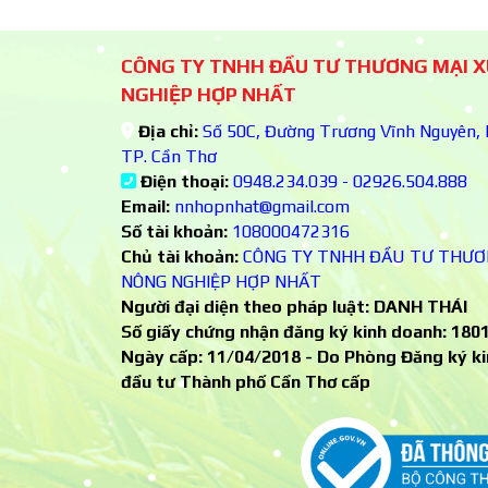
CÔNG TY TNHH ĐẦU TƯ THƯƠNG MẠI 
NGHIỆP HỢP NHẤT
Địa chỉ:
Số 50C, Đường Trương Vĩnh Nguyên, K
TP. Cần Thơ
Điện thoại:
0948.234.039 - 02926.504.888
Email:
nnhopnhat@gmail.com
Số tài khoản:
108000472316
Chủ tài khoản:
CÔNG TY TNHH ĐẦU TƯ THƯƠ
NÔNG NGHIỆP HỢP NHẤT
Người đại diện theo pháp luật: DANH THÁI
Số giấy chứng nhận đăng ký kinh doanh:
180
Ngày cấp: 11/04/2018 - Do Phòng Đăng ký ki
đầu tư Thành phố Cần Thơ cấp