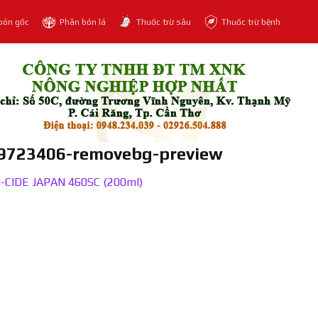
bón gốc
Phân bón lá
Thuốc trừ sâu
Thuốc trừ bệnh
723406-removebg-preview
-CIDE JAPAN 460SC (200ml)