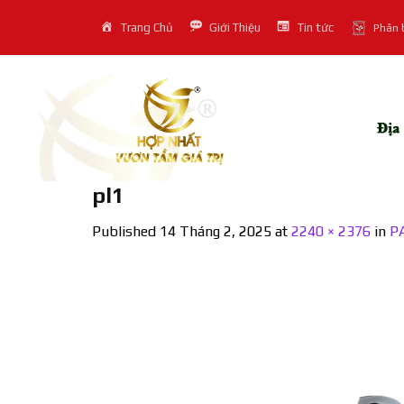
Skip
Trang Chủ
Giới Thiệu
Tin tức
Phân 
to
content
pl1
Published
14 Tháng 2, 2025
at
2240 × 2376
in
P