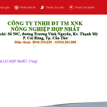
bón gốc
Phân bón lá
Thuốc trừ sâu
Thuốc trừ bệnh
ACLO HỢP NHẤT (1kg)