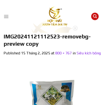
Skip
to
content
IMG20241121112523-removebg-
preview copy
Published
15 Tháng 2, 2025
at
800 × 767
in
Siêu kích bông