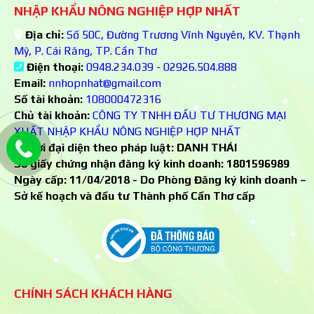
NHẬP KHẨU NÔNG NGHIỆP HỢP NHẤT
Địa chỉ:
Số 50C, Đường Trương Vĩnh Nguyên, KV. Thạnh
Mỹ, P. Cái Răng, TP. Cần Thơ
Điện thoại:
0948.234.039 - 02926.504.888
Email:
nnhopnhat@gmail.com
Số tài khoản:
108000472316
Chủ tài khoản:
CÔNG TY TNHH ĐẦU TƯ THƯƠNG MẠI
XUẤT NHẬP KHẨU NÔNG NGHIỆP HỢP NHẤT
Người đại diện theo pháp luật: DANH THÁI
Số giấy chứng nhận đăng ký kinh doanh:
1801596989
Ngày cấp: 11/04/2018 - Do Phòng Đăng ký kinh doanh –
Sở kế hoạch và đầu tư Thành phố Cần Thơ cấp
CHÍNH SÁCH KHÁCH HÀNG