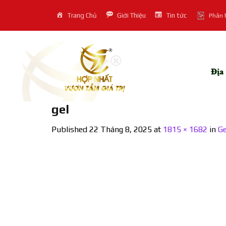
Skip
Trang Chủ
Giới Thiệu
Tin tức
Phân 
to
content
gel
Published
22 Tháng 8, 2025
at
1815 × 1682
in
Ge