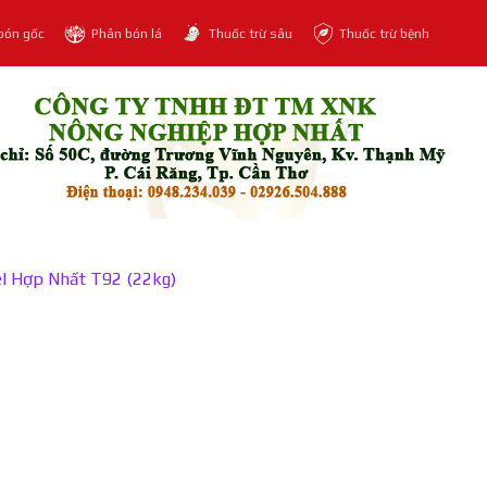
bón gốc
Phân bón lá
Thuốc trừ sâu
Thuốc trừ bệnh
l Hợp Nhất T92 (22kg)