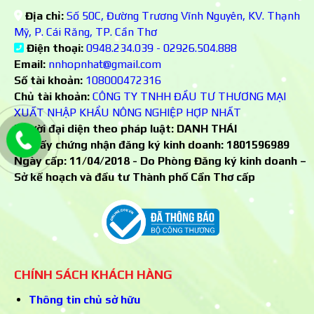
Địa chỉ:
Số 50C, Đường Trương Vĩnh Nguyên, KV. Thạnh
Mỹ, P. Cái Răng, TP. Cần Thơ
Điện thoại:
0948.234.039 - 02926.504.888
Email:
nnhopnhat@gmail.com
Số tài khoản:
108000472316
Chủ tài khoản:
CÔNG TY TNHH ĐẦU TƯ THƯƠNG MẠI
XUẤT NHẬP KHẨU NÔNG NGHIỆP HỢP NHẤT
Người đại diện theo pháp luật: DANH THÁI
Số giấy chứng nhận đăng ký kinh doanh:
1801596989
Ngày cấp: 11/04/2018 - Do Phòng Đăng ký kinh doanh –
Sở kế hoạch và đầu tư Thành phố Cần Thơ cấp
CHÍNH SÁCH KHÁCH HÀNG
Thông tin chủ sở hữu