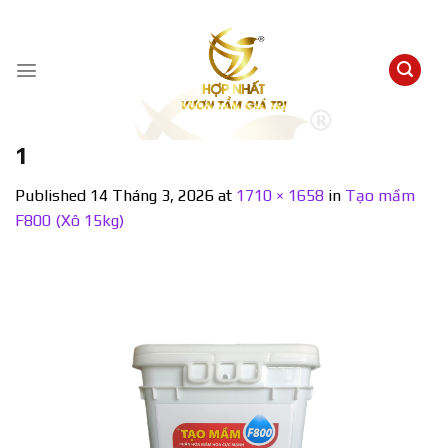
Skip
to
content
1
Published
14 Tháng 3, 2026
at
1710 × 1658
in
Tạo mầm
F800 (Xô 15kg)