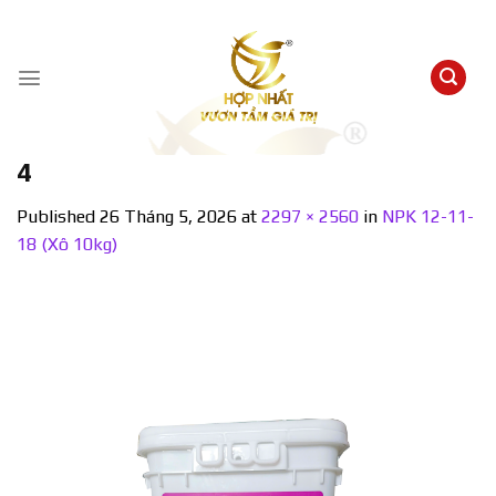
Skip
to
content
4
Published
26 Tháng 5, 2026
at
2297 × 2560
in
NPK 12-11-
18 (Xô 10kg)