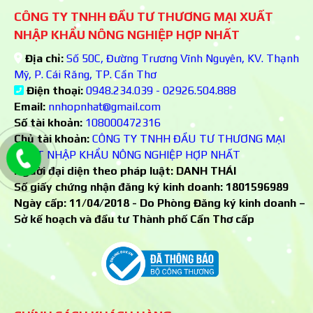
CÔNG TY TNHH ĐẦU TƯ THƯƠNG MẠI XUẤT
NHẬP KHẨU NÔNG NGHIỆP HỢP NHẤT
Địa chỉ:
Số 50C, Đường Trương Vĩnh Nguyên, KV. Thạnh
Mỹ, P. Cái Răng, TP. Cần Thơ
Điện thoại:
0948.234.039 - 02926.504.888
Email:
nnhopnhat@gmail.com
Số tài khoản:
108000472316
Chủ tài khoản:
CÔNG TY TNHH ĐẦU TƯ THƯƠNG MẠI
XUẤT NHẬP KHẨU NÔNG NGHIỆP HỢP NHẤT
Người đại diện theo pháp luật: DANH THÁI
Số giấy chứng nhận đăng ký kinh doanh:
1801596989
Ngày cấp: 11/04/2018 - Do Phòng Đăng ký kinh doanh –
Sở kế hoạch và đầu tư Thành phố Cần Thơ cấp