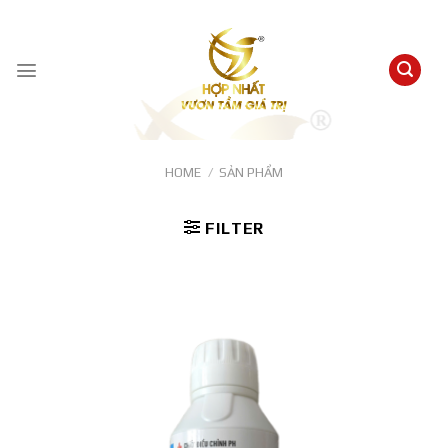
Skip
to
content
HOME
/
SẢN PHẨM
FILTER