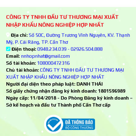
CÔNG TY TNHH ĐẦU TƯ THƯƠNG MẠI XUẤT
NHẬP KHẨU NÔNG NGHIỆP HỢP NHẤT
Địa chỉ:
Số 50C, Đường Trương Vĩnh Nguyên, KV. Thạnh
Mỹ, P. Cái Răng, TP. Cần Thơ
Điện thoại:
0948.234.039 - 02926.504.888
Email:
nnhopnhat@gmail.com
Số tài khoản:
108000472316
Chủ tài khoản:
CÔNG TY TNHH ĐẦU TƯ THƯƠNG MẠI
XUẤT NHẬP KHẨU NÔNG NGHIỆP HỢP NHẤT
Người đại diện theo pháp luật: DANH THÁI
Số giấy chứng nhận đăng ký kinh doanh:
1801596989
Ngày cấp: 11/04/2018 - Do Phòng Đăng ký kinh doanh –
Sở kế hoạch và đầu tư Thành phố Cần Thơ cấp