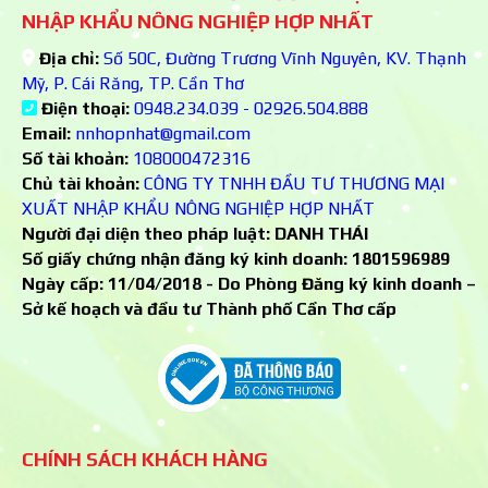
NHẬP KHẨU NÔNG NGHIỆP HỢP NHẤT
Địa chỉ:
Số 50C, Đường Trương Vĩnh Nguyên, KV. Thạnh
Mỹ, P. Cái Răng, TP. Cần Thơ
Điện thoại:
0948.234.039 - 02926.504.888
Email:
nnhopnhat@gmail.com
Số tài khoản:
108000472316
Chủ tài khoản:
CÔNG TY TNHH ĐẦU TƯ THƯƠNG MẠI
XUẤT NHẬP KHẨU NÔNG NGHIỆP HỢP NHẤT
Người đại diện theo pháp luật: DANH THÁI
Số giấy chứng nhận đăng ký kinh doanh:
1801596989
Ngày cấp: 11/04/2018 - Do Phòng Đăng ký kinh doanh –
Sở kế hoạch và đầu tư Thành phố Cần Thơ cấp
CHÍNH SÁCH KHÁCH HÀNG