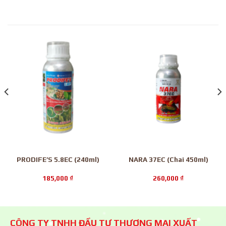
PRODIFE’S 5.8EC (240ml)
NARA 37EC (Chai 450ml)
185,000
₫
260,000
₫
CÔNG TY TNHH ĐẦU TƯ THƯƠNG MẠI XUẤT