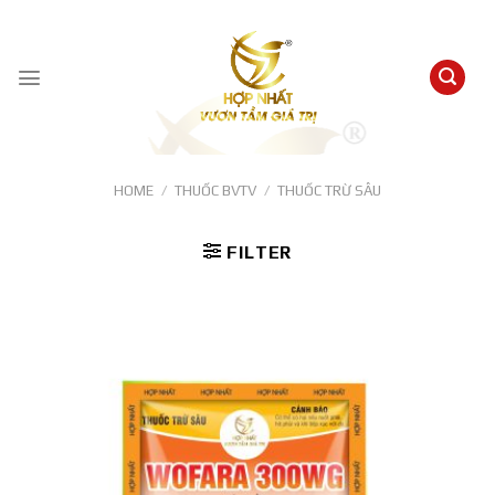
Skip
to
content
HOME
/
THUỐC BVTV
/
THUỐC TRỪ SÂU
FILTER