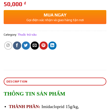
50,000
₫
MUA NGAY
Gọi điện xác nhận và giao hàng tận nơi
Category:
Thuốc trừ sâu
DESCRIPTION
THÔNG TIN SẢN PHẨM
THÀNH PHẦN:
Imidacloprid 15g/kg,