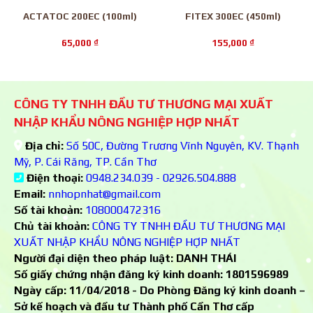
ACTATOC 200EC (100ml)
FITEX 300EC (450ml)
65,000
₫
155,000
₫
CÔNG TY TNHH ĐẦU TƯ THƯƠNG MẠI XUẤT
NHẬP KHẨU NÔNG NGHIỆP HỢP NHẤT
Địa chỉ:
Số 50C, Đường Trương Vĩnh Nguyên, KV. Thạnh
Mỹ, P. Cái Răng, TP. Cần Thơ
Điện thoại:
0948.234.039 - 02926.504.888
Email:
nnhopnhat@gmail.com
Số tài khoản:
108000472316
Chủ tài khoản:
CÔNG TY TNHH ĐẦU TƯ THƯƠNG MẠI
XUẤT NHẬP KHẨU NÔNG NGHIỆP HỢP NHẤT
Người đại diện theo pháp luật: DANH THÁI
Số giấy chứng nhận đăng ký kinh doanh:
1801596989
Ngày cấp: 11/04/2018 - Do Phòng Đăng ký kinh doanh –
Sở kế hoạch và đầu tư Thành phố Cần Thơ cấp