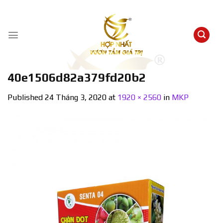
Skip
to
content
40e1506d82a379fd20b2
Published
24 Tháng 3, 2020
at
1920 × 2560
in
MKP