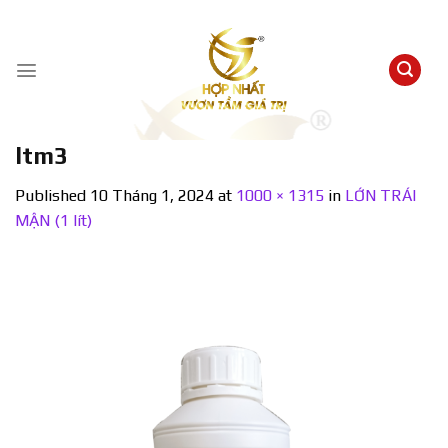
Skip
to
content
ltm3
Published
10 Tháng 1, 2024
at
1000 × 1315
in
LỚN TRÁI
MẬN (1 lít)