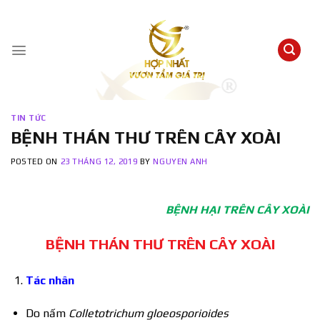
Skip
to
content
TIN TỨC
BỆNH THÁN THƯ TRÊN CÂY XOÀI
POSTED ON
23 THÁNG 12, 2019
BY
NGUYEN ANH
BỆNH HẠI TRÊN CÂY XOÀI
BỆNH THÁN THƯ TRÊN CÂY XOÀI
Tác nhân
Do nấm
Colletotrichum gloeosporioides