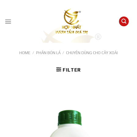
Skip
to
content
HOME
/
PHÂN BÓN LÁ
/
CHUYÊN DÙNG CHO CÂY XOÀI
FILTER