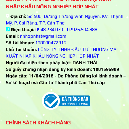
NHẬP KHẨU NÔNG NGHIỆP HỢP NHẤT
Địa chỉ:
Số 50C, Đường Trương Vĩnh Nguyên, KV. Thạnh
Mỹ, P. Cái Răng, TP. Cần Thơ
Điện thoại:
0948.234.039 - 02926.504.888
Email:
nnhopnhat@gmail.com
Số tài khoản:
108000472316
Chủ tài khoản:
CÔNG TY TNHH ĐẦU TƯ THƯƠNG MẠI
XUẤT NHẬP KHẨU NÔNG NGHIỆP HỢP NHẤT
Người đại diện theo pháp luật: DANH THÁI
Số giấy chứng nhận đăng ký kinh doanh:
1801596989
Ngày cấp: 11/04/2018 - Do Phòng Đăng ký kinh doanh –
Sở kế hoạch và đầu tư Thành phố Cần Thơ cấp
CHÍNH SÁCH KHÁCH HÀNG