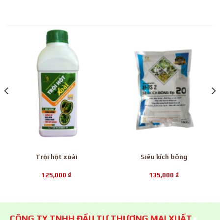
Trội hột xoài
Siêu kích bông
125,000
₫
135,000
₫
CÔNG TY TNHH ĐẦU TƯ THƯƠNG MẠI XUẤT