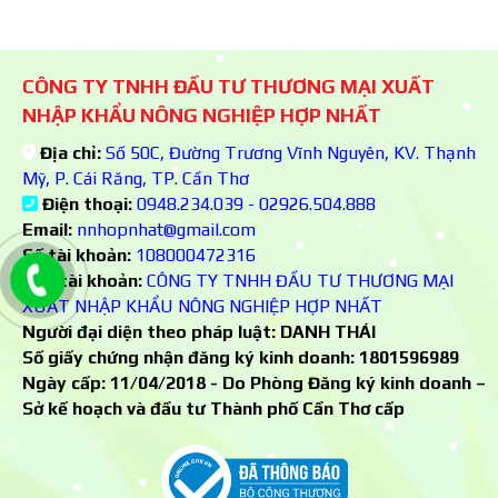
CÔNG TY TNHH ĐẦU TƯ THƯƠNG MẠI XUẤT
NHẬP KHẨU NÔNG NGHIỆP HỢP NHẤT
Địa chỉ:
Số 50C, Đường Trương Vĩnh Nguyên, KV. Thạnh
Mỹ, P. Cái Răng, TP. Cần Thơ
Điện thoại:
0948.234.039 - 02926.504.888
Email:
nnhopnhat@gmail.com
Số tài khoản:
108000472316
Chủ tài khoản:
CÔNG TY TNHH ĐẦU TƯ THƯƠNG MẠI
XUẤT NHẬP KHẨU NÔNG NGHIỆP HỢP NHẤT
Người đại diện theo pháp luật: DANH THÁI
Số giấy chứng nhận đăng ký kinh doanh:
1801596989
Ngày cấp: 11/04/2018 - Do Phòng Đăng ký kinh doanh –
Sở kế hoạch và đầu tư Thành phố Cần Thơ cấp