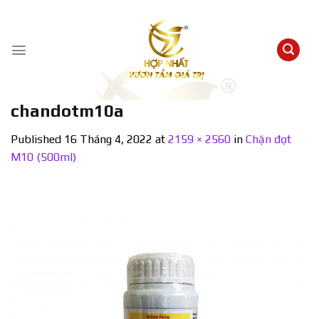
Skip
to
content
chandotm10a
Published
16 Tháng 4, 2022
at
2159 × 2560
in
Chặn đọt
M10 (500ml)