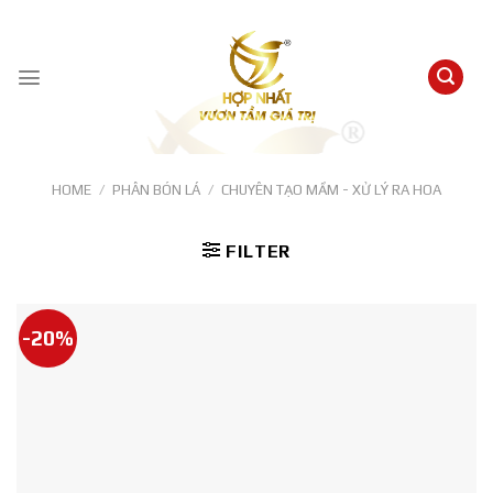
Skip
to
content
HOME
/
PHÂN BÓN LÁ
/
CHUYÊN TẠO MẦM - XỬ LÝ RA HOA
FILTER
-20%