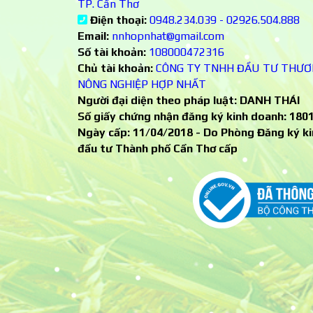
TP. Cần Thơ
Điện thoại:
0948.234.039 - 02926.504.888
Email:
nnhopnhat@gmail.com
Số tài khoản:
108000472316
Chủ tài khoản:
CÔNG TY TNHH ĐẦU TƯ THƯƠ
NÔNG NGHIỆP HỢP NHẤT
Người đại diện theo pháp luật: DANH THÁI
Số giấy chứng nhận đăng ký kinh doanh:
180
Ngày cấp: 11/04/2018 - Do Phòng Đăng ký ki
đầu tư Thành phố Cần Thơ cấp