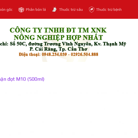
bón gốc
Phân bón lá
Thuốc trừ sâu
Thuốc trừ bệnh
ặn đọt M10 (500ml)