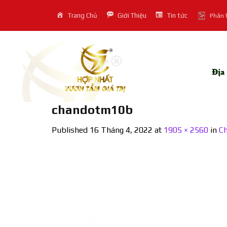
Skip
Trang Chủ
Giới Thiệu
Tin tức
Phân 
to
content
chandotm10b
Published
16 Tháng 4, 2022
at
1905 × 2560
in
Ch