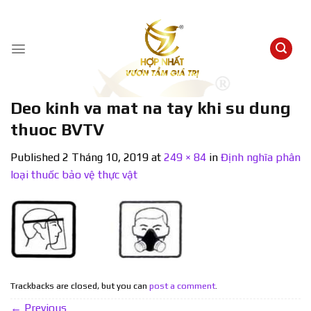
Skip
to
content
Deo kinh va mat na tay khi su dung
thuoc BVTV
Published
2 Tháng 10, 2019
at
249 × 84
in
Định nghĩa phân
loại thuốc bảo vệ thực vật
Trackbacks are closed, but you can
post a comment
.
←
Previous