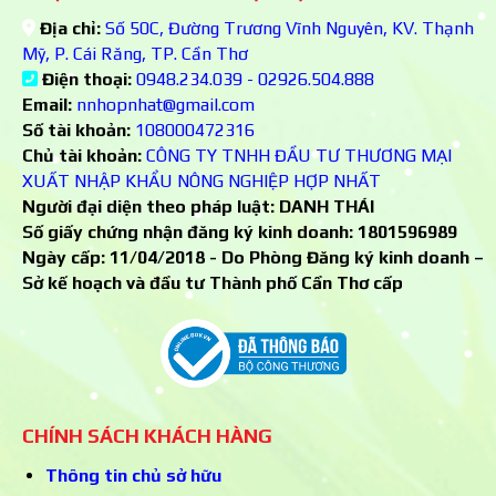
Địa chỉ:
Số 50C, Đường Trương Vĩnh Nguyên, KV. Thạnh
Mỹ, P. Cái Răng, TP. Cần Thơ
Điện thoại:
0948.234.039 - 02926.504.888
Email:
nnhopnhat@gmail.com
Số tài khoản:
108000472316
Chủ tài khoản:
CÔNG TY TNHH ĐẦU TƯ THƯƠNG MẠI
XUẤT NHẬP KHẨU NÔNG NGHIỆP HỢP NHẤT
Người đại diện theo pháp luật: DANH THÁI
Số giấy chứng nhận đăng ký kinh doanh:
1801596989
Ngày cấp: 11/04/2018 - Do Phòng Đăng ký kinh doanh –
Sở kế hoạch và đầu tư Thành phố Cần Thơ cấp
CHÍNH SÁCH KHÁCH HÀNG
Thông tin chủ sở hữu