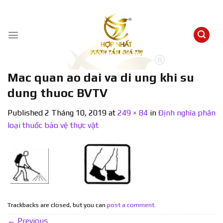
Skip
to
content
Mac quan ao dai va di ung khi su
dung thuoc BVTV
Published
2 Tháng 10, 2019
at
249 × 84
in
Định nghĩa phân
loại thuốc bảo vệ thực vật
Trackbacks are closed, but you can
post a comment
.
←
Previous